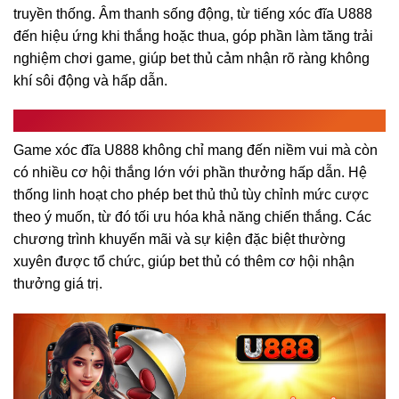
truyền thống. Âm thanh sống động, từ tiếng xóc đĩa U888
đến hiệu ứng khi thắng hoặc thua, góp phần làm tăng trải
nghiệm chơi game, giúp bet thủ cảm nhận rõ ràng không
khí sôi động và hấp dẫn.
Lợi thế thắng lớn với đa dạng phần thưởng
Game xóc đĩa U888 không chỉ mang đến niềm vui mà còn
có nhiều cơ hội thắng lớn với phần thưởng hấp dẫn. Hệ
thống linh hoạt cho phép bet thủ thủ tùy chỉnh mức cược
theo ý muốn, từ đó tối ưu hóa khả năng chiến thắng. Các
chương trình khuyến mãi và sự kiện đặc biệt thường
xuyên được tổ chức, giúp bet thủ có thêm cơ hội nhận
thưởng giá trị.