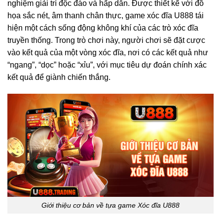
nghiệm giải trí độc đáo và hấp dẫn. Được thiết kế với đồ
họa sắc nét, âm thanh chân thực, game xóc đĩa U888 tái
hiện một cách sống động không khí của các trò xóc đĩa
truyền thống. Trong trò chơi này, người chơi sẽ đặt cược
vào kết quả của một vòng xóc đĩa, nơi có các kết quả như
“ngang”, “dọc” hoặc “xỉu”, với mục tiêu dự đoán chính xác
kết quả để giành chiến thắng.
Giới thiệu cơ bản về tựa game Xóc đĩa U888