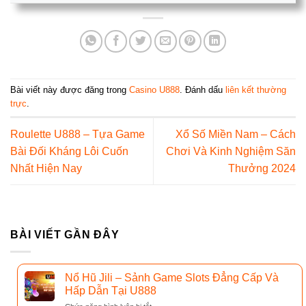
Bài viết này được đăng trong
Casino U888
. Đánh dấu
liên kết thường
trực
.
Roulette U888 – Tựa Game
Xổ Số Miền Nam – Cách
Bài Đối Kháng Lôi Cuốn
Chơi Và Kinh Nghiệm Săn
Nhất Hiện Nay
Thưởng 2024
BÀI VIẾT GẦN ĐÂY
Nổ Hũ Jili – Sảnh Game Slots Đẳng Cấp Và
Hấp Dẫn Tại U888
ở