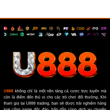
Cá
Giới
JILI
Đại
–
Dương
Sân
Kỳ
Chơi
Ảo
Bắn
Cá
Đỉnh
Cao
Đang
Gây
Sốt
U888
không chỉ là một nền tảng cá cược trực tuyến mà
còn là điểm đến thú vị cho các trò chơi đổi thưởng. Khi
tham gia tại U888 trading, bạn sẽ được trải nghiệm hàng
loạt cổng game độc đáo, hấp dẫn cùng dịch vụ chuyên