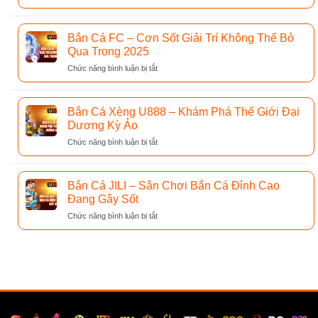
Slots
Bắn
Đẳng
Cá
Cấp
PG
Bắn Cá FC – Cơn Sốt Giải Trí Không Thể Bỏ
Và
–
Qua Trong 2025
Hấp
Sảnh
Dẫn
Game
ở
Chức năng bình luận bị tắt
Tại
Làm
Bắn
U888
Khuynh
Cá
Đảo
FC
Bắn Cá Xèng U888 – Khám Phá Thế Giới Đại
Cộng
–
Dương Kỳ Ảo
Đồng
Cơn
Game
Sốt
ở
Chức năng bình luận bị tắt
Thủ
Giải
Bắn
Trí
Cá
Không
Xèng
Bắn Cá JILI – Sân Chơi Bắn Cá Đỉnh Cao
Thể
U888
Đang Gây Sốt
Bỏ
–
Qua
Khám
ở
Chức năng bình luận bị tắt
Trong
Phá
Bắn
2025
Thế
Cá
Giới
JILI
Đại
–
Dương
Sân
Kỳ
Chơi
Ảo
Bắn
Cá