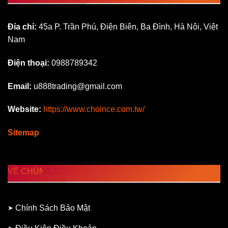
Đỉa chỉ:
45a P. Trần Phú, Điện Biên, Ba Đình, Hà Nội, Việt
Nam
Điện thoại:
0988789342
Email:
u888trading@gmail.com
Website:
https://www.choince.com.tw/
Sitemap
VỀ CHÚNG TÔI
Chính Sách Bảo Mật
Điều Kiện Điều Khoản