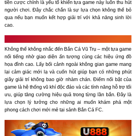
tiền cược chính là yếu tố khiến tựa game này luôn thu hút
người chơi. Đây chắc chắn là sự lựa chọn không thể bỏ
qua nếu bạn muốn kết hợp giải trí với khả năng sinh lời
cao.
Bắn cá vũ trụ
Không thể không nhắc đến Bắn Cá Vũ Trụ – một tựa game
nổi tiếng nhờ giao diện ấn tượng cùng các hiệu ứng đồ
họa đỉnh cao. Lấy bối cảnh ngoài không gian game mang
lại cảm giác mới lạ và cuốn hút giúp bạn có những phút
giây giải trí không bao giờ nhàm chán. Điểm nổi bật của
game là hệ thống vũ khí độc đáo và các tính năng hỗ trợ tối
ưu, giúp tăng cường hiệu quả trong từng lần bắn. Đây là
lựa chọn lý tưởng cho những ai muốn khám phá một
phong cách chơi mới mẻ tại sảnh Bắn Cá FC.