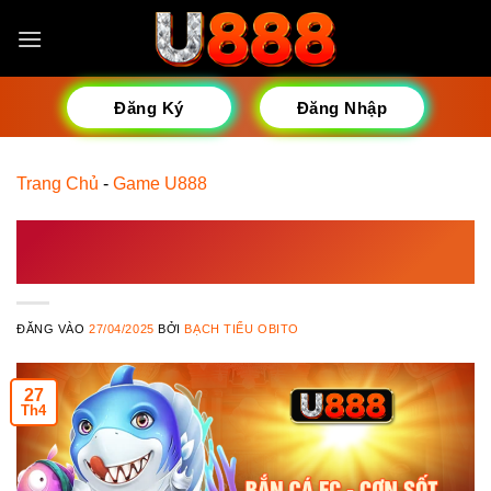
Bỏ
qua
nội
dung
Đăng Ký
Đăng Nhập
Trang Chủ
-
Game U888
Bắn Cá FC – Cơn Sốt Giải Trí Không Thể
Bỏ Qua Trong 2025
ĐĂNG VÀO
27/04/2025
BỞI
BẠCH TIỂU OBITO
27
Th4