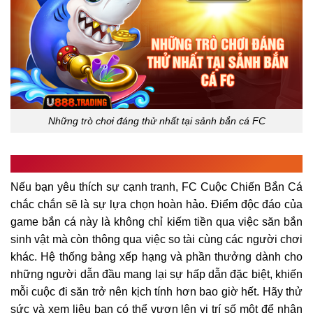
Những trò chơi đáng thử nhất tại sảnh bắn cá FC
FC cuộc chiến bắn cá
Nếu bạn yêu thích sự cạnh tranh, FC Cuộc Chiến Bắn Cá
chắc chắn sẽ là sự lựa chọn hoàn hảo. Điểm độc đáo của
game bắn cá này là không chỉ kiếm tiền qua việc săn bắn
sinh vật mà còn thông qua việc so tài cùng các người chơi
khác. Hệ thống bảng xếp hạng và phần thưởng dành cho
những người dẫn đầu mang lại sự hấp dẫn đặc biệt, khiến
mỗi cuộc đi săn trở nên kịch tính hơn bao giờ hết. Hãy thử
sức và xem liệu bạn có thể vươn lên vị trí số một để nhận