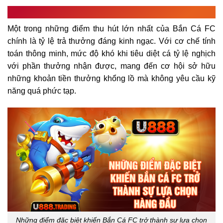
Tỷ lệ trả thưởng cao
Một trong những điểm thu hút lớn nhất của Bắn Cá FC
chính là tỷ lệ trả thưởng đáng kinh ngạc. Với cơ chế tính
toán thông minh, mức độ khó khi tiêu diệt cá tỷ lệ nghịch
với phần thưởng nhận được, mang đến cơ hội sở hữu
những khoản tiền thưởng khổng lồ mà không yêu cầu kỹ
năng quá phức tạp.
Những điểm đặc biệt khiến Bắn Cá FC trở thành sự lựa chọn