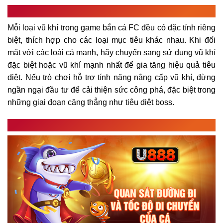
Sử dụng vũ khí phù hợp và nâng cấp khi cần thiết
Mỗi loại vũ khí trong game bắn cá FC đều có đặc tính riêng
biệt, thích hợp cho các loại mục tiêu khác nhau. Khi đối
mặt với các loài cá mạnh, hãy chuyển sang sử dụng vũ khí
đặc biệt hoặc vũ khí mạnh nhất để gia tăng hiệu quả tiêu
diệt. Nếu trò chơi hỗ trợ tính năng nâng cấp vũ khí, đừng
ngần ngại đầu tư để cải thiện sức công phá, đặc biệt trong
những giai đoạn căng thẳng như tiêu diệt boss.
Quan sát đường đi và tốc độ di chuyển của cá