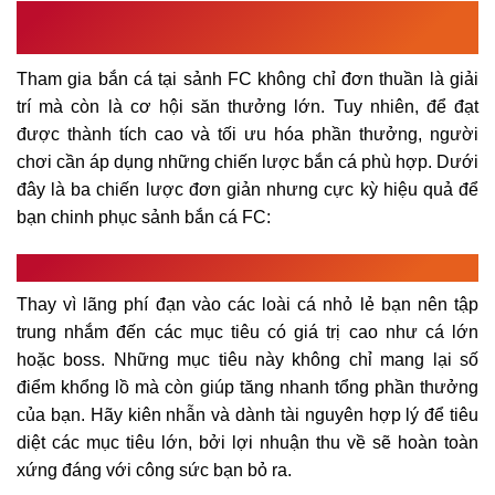
Chiến lược vàng giúp kiếm điểm hiệu quả tại
sảnh bắn cá FC
Tham gia bắn cá tại sảnh FC không chỉ đơn thuần là giải
trí mà còn là cơ hội săn thưởng lớn. Tuy nhiên, để đạt
được thành tích cao và tối ưu hóa phần thưởng, người
chơi cần áp dụng những chiến lược bắn cá phù hợp. Dưới
đây là ba chiến lược đơn giản nhưng cực kỳ hiệu quả để
bạn chinh phục sảnh bắn cá FC:
Nhắm đúng cá lớn và boss để tối đa hóa điểm số
Thay vì lãng phí đạn vào các loài cá nhỏ lẻ bạn nên tập
trung nhắm đến các mục tiêu có giá trị cao như cá lớn
hoặc boss. Những mục tiêu này không chỉ mang lại số
điểm khổng lồ mà còn giúp tăng nhanh tổng phần thưởng
của bạn. Hãy kiên nhẫn và dành tài nguyên hợp lý để tiêu
diệt các mục tiêu lớn, bởi lợi nhuận thu về sẽ hoàn toàn
xứng đáng với công sức bạn bỏ ra.