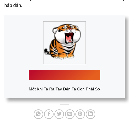
hấp dẫn.
Bạch Tiểu OBITO
Một Khi Ta Ra Tay Đến Ta Còn Phải Sợ