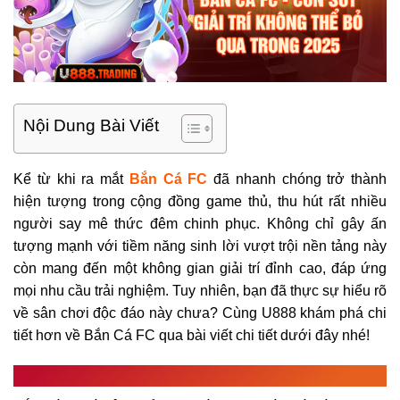
Nội Dung Bài Viết
Kể từ khi ra mắt
Bắn Cá FC
đã nhanh chóng trở thành
hiện tượng trong cộng đồng game thủ, thu hút rất nhiều
người say mê thức đêm chinh phục. Không chỉ gây ấn
tượng mạnh với tiềm năng sinh lời vượt trội nền tảng này
còn mang đến một không gian giải trí đỉnh cao, đáp ứng
mọi nhu cầu trải nghiệm. Tuy nhiên, bạn đã thực sự hiểu rõ
về sân chơi độc đáo này chưa? Cùng U888 khám phá chi
tiết hơn về Bắn Cá FC qua bài viết chi tiết dưới đây nhé!
Tổng quan về Bắn Cá FC tại U888