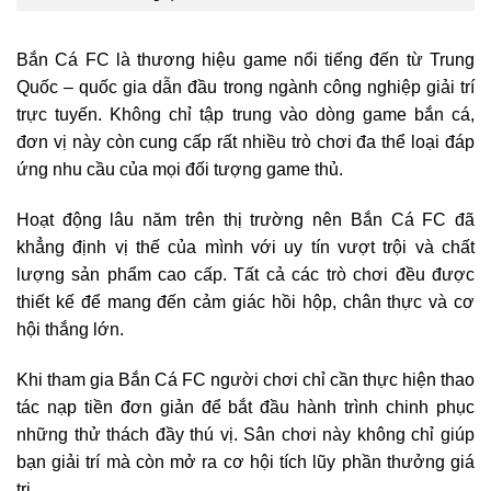
Bắn Cá FC là thương hiệu game nổi tiếng đến từ Trung
Quốc – quốc gia dẫn đầu trong ngành công nghiệp giải trí
trực tuyến. Không chỉ tập trung vào dòng game bắn cá,
đơn vị này còn cung cấp rất nhiều trò chơi đa thể loại đáp
ứng nhu cầu của mọi đối tượng game thủ.
Hoạt động lâu năm trên thị trường nên Bắn Cá FC đã
khẳng định vị thế của mình với uy tín vượt trội và chất
lượng sản phẩm cao cấp. Tất cả các trò chơi đều được
thiết kế để mang đến cảm giác hồi hộp, chân thực và cơ
hội thắng lớn.
Khi tham gia Bắn Cá FC người chơi chỉ cần thực hiện thao
tác nạp tiền đơn giản để bắt đầu hành trình chinh phục
những thử thách đầy thú vị. Sân chơi này không chỉ giúp
bạn giải trí mà còn mở ra cơ hội tích lũy phần thưởng giá
trị.