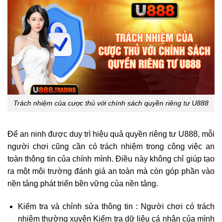
Trách nhiệm của cược thủ với chính sách quyền riêng tư U888
Để an ninh được duy trì hiệu quả quyền riêng tư U888, mỗi
người chơi cũng cần có trách nhiệm trong công việc an
toàn thông tin của chính mình. Điều này không chỉ giúp tạo
ra một môi trường đánh giá an toàn mà còn góp phần vào
nền tảng phát triển bền vững của nền tảng.
Kiểm tra và chỉnh sửa thông tin : Người chơi có trách
nhiệm thường xuyên Kiểm tra dữ liệu cá nhân của mình