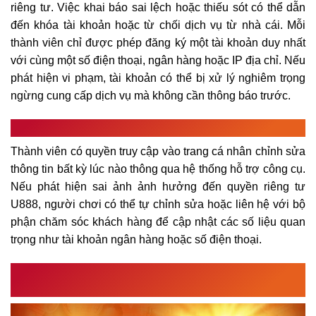
riêng tư. Việc khai báo sai lệch hoặc thiếu sót có thể dẫn
đến khóa tài khoản hoặc từ chối dịch vụ từ nhà cái. Mỗi
thành viên chỉ được phép đăng ký một tài khoản duy nhất
với cùng một số điện thoại, ngân hàng hoặc IP địa chỉ. Nếu
phát hiện vi phạm, tài khoản có thể bị xử lý nghiêm trọng
ngừng cung cấp dịch vụ mà không cần thông báo trước.
Quyền chỉnh sửa và bổ sung tài khoản thông tin
Thành viên có quyền truy cập vào trang cá nhân chỉnh sửa
thông tin bất kỳ lúc nào thông qua hệ thống hỗ trợ công cụ.
Nếu phát hiện sai ảnh ảnh hưởng đến quyền riêng tư
U888, người chơi có thể tự chỉnh sửa hoặc liên hệ với bộ
phận chăm sóc khách hàng để cập nhật các số liệu quan
trọng như tài khoản ngân hàng hoặc số điện thoại.
Trách nhiệm của cược thủ với chính sách quyền
riêng tư U888