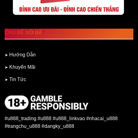
CHỦ ĐỀ NỔI BẬT
Hướng Dẫn
Khuyến Mãi
Tin Tức
#u888_trading #u888 #u888_linkvao #nhacai_u888
#trangchu_u888 #dangky_u888