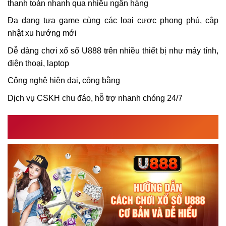
thanh toán nhanh qua nhiều ngân hàng
Đa dạng tựa game cùng các loại cược phong phú, cập
nhật xu hướng mới
Dễ dàng chơi xổ số U888 trên nhiều thiết bị như máy tính,
điện thoại, laptop
Công nghệ hiện đại, công bằng
Dịch vụ CSKH chu đáo, hỗ trợ nhanh chóng 24/7
Hướng dẫn cách chơi xổ số U888 cơ bản và
dễ hiểu