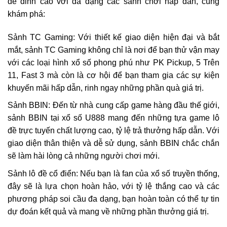
đề đỉnh cao với đa dạng các sảnh chơi hấp dẫn, cùng
khám phá:
Sảnh TC Gaming: Với thiết kế giao diện hiện đại và bắt
mắt, sảnh TC Gaming không chỉ là nơi để bạn thử vận may
với các loại hình xổ số phong phú như PK Pickup, 5 Trên
11, Fast 3 mà còn là cơ hội để bạn tham gia các sự kiện
khuyến mãi hấp dẫn, rinh ngay những phần quà giá trị.
Sảnh BBIN: Đến từ nhà cung cấp game hàng đầu thế giới,
sảnh BBIN tại xổ số U888 mang đến những tựa game lô
đề trực tuyến chất lượng cao, tỷ lệ trả thưởng hấp dẫn. Với
giao diện thân thiện và dễ sử dụng, sảnh BBIN chắc chắn
sẽ làm hài lòng cả những người chơi mới.
Sảnh lô đề cổ điển: Nếu bạn là fan của xổ số truyền thống,
đây sẽ là lựa chọn hoàn hảo, với tỷ lệ thắng cao và các
phương pháp soi cầu đa dạng, bạn hoàn toàn có thể tự tin
dự đoán kết quả và mang về những phần thưởng giá trị.