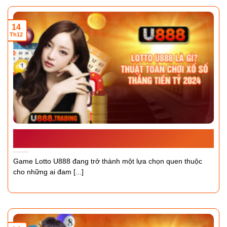
14
Th12
Lotto U888 Là Gì? Thuật Toán Chơi Xổ Số Thắng Tiền Tỷ
2024
Game Lotto U888 đang trở thành một lựa chọn quen thuộc
cho những ai đam [...]