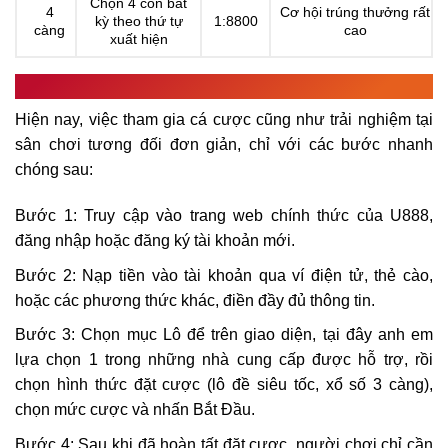
Chọn 4 con bất
4
Cơ hội trúng thưởng rất
kỳ theo thứ tự
1:8800
càng
cao
xuất hiện
Hướng dẫn cách tham gia xổ số tại nhà cái U888
Hiện nay, việc tham gia cá cược cũng như trải nghiệm tại
sân chơi tương đối đơn giản, chỉ với các bước nhanh
chóng sau:
Bước 1: Truy cập vào trang web chính thức của U888,
đăng nhập hoặc đăng ký tài khoản mới.
Bước 2: Nạp tiền vào tài khoản qua ví điện tử, thẻ cào,
hoặc các phương thức khác, điền đầy đủ thông tin.
Bước 3: Chọn mục Lô để trên giao diện, tại đây anh em
lựa chọn 1 trong những nhà cung cấp được hỗ trợ, rồi
chọn hình thức đặt cược (lô đề siêu tốc, xổ số 3 càng),
chọn mức cược và nhấn Bắt Đầu.
Bước 4: Sau khi đã hoàn tất đặt cược, người chơi chỉ cần