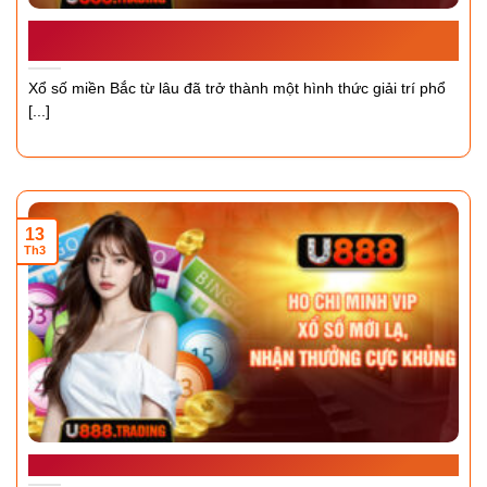
Xổ Số Miền Bắc – Thông Tin Chi Tiết Về Mẹo Cược Ăn
Thưởng Lớn
Xổ số miền Bắc từ lâu đã trở thành một hình thức giải trí phổ
[...]
13
Th3
Ho Chi Minh Vip – Xổ Số Mới Lạ, Nhận Thưởng Cực Khủng