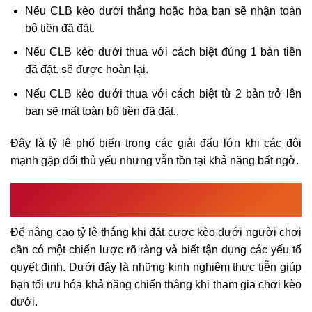
Nếu CLB kèo dưới thắng hoặc hòa bạn sẽ nhận toàn
bộ tiền đã đặt.
Nếu CLB kèo dưới thua với cách biệt đúng 1 bàn tiền
đã đặt. sẽ được hoàn lại.
Nếu CLB kèo dưới thua với cách biệt từ 2 bàn trở lên
bạn sẽ mất toàn bộ tiền đã đặt..
Đây là tỷ lệ phổ biến trong các giải đấu lớn khi các đội
mạnh gặp đối thủ yếu nhưng vẫn tồn tại khả năng bất ngờ.
Bí quyết bắt kèo dưới hiệu quả cho người mới
bắt đầu
Để nâng cao tỷ lệ thắng khi đặt cược kèo dưới người chơi
cần có một chiến lược rõ ràng và biết tận dụng các yếu tố
quyết định. Dưới đây là những kinh nghiệm thực tiễn giúp
bạn tối ưu hóa khả năng chiến thắng khi tham gia chơi kèo
dưới.