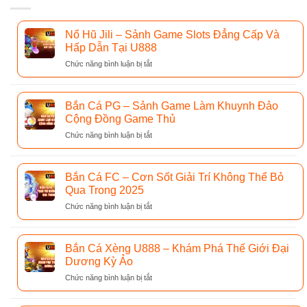
Nổ Hũ Jili – Sảnh Game Slots Đẳng Cấp Và
Hấp Dẫn Tại U888
ở
Chức năng bình luận bị tắt
Nổ
Hũ
Jili
Bắn Cá PG – Sảnh Game Làm Khuynh Đảo
–
Cộng Đồng Game Thủ
Sảnh
Game
ở
Chức năng bình luận bị tắt
Slots
Bắn
Đẳng
Cá
Cấp
PG
Bắn Cá FC – Cơn Sốt Giải Trí Không Thể Bỏ
Và
–
Qua Trong 2025
Hấp
Sảnh
Dẫn
Game
ở
Chức năng bình luận bị tắt
Tại
Làm
Bắn
U888
Khuynh
Cá
Đảo
FC
Bắn Cá Xèng U888 – Khám Phá Thế Giới Đại
Cộng
–
Dương Kỳ Ảo
Đồng
Cơn
Game
Sốt
ở
Chức năng bình luận bị tắt
Thủ
Giải
Bắn
Trí
Cá