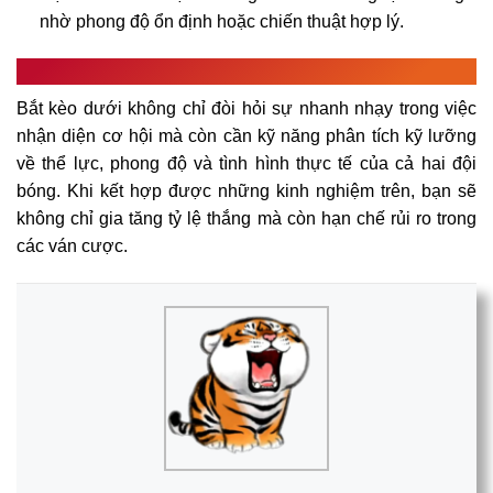
nhờ phong độ ổn định hoặc chiến thuật hợp lý.
Kết luận
Bắt kèo dưới không chỉ đòi hỏi sự nhanh nhạy trong việc
nhận diện cơ hội mà còn cần kỹ năng phân tích kỹ lưỡng
về thể lực, phong độ và tình hình thực tế của cả hai đội
bóng. Khi kết hợp được những kinh nghiệm trên, bạn sẽ
không chỉ gia tăng tỷ lệ thắng mà còn hạn chế rủi ro trong
các ván cược.