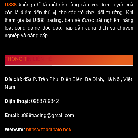
U888
không chỉ là một nền tảng cá cược trực tuyến mà
còn là điểm đến thú vị cho các trò chơi đổi thưởng. Khi
tham gia tại U888 trading, bạn sẽ được trải nghiệm hàng
loạt cổng game độc đáo, hấp dẫn cùng dịch vụ chuyên
nghiệp và đẳng cấp.
THÔNG TIN LIÊN HỆ
Đỉa chỉ:
45a P. Trần Phú, Điện Biên, Ba Đình, Hà Nội, Việt
Nam
Điện thoại:
0988789342
Email:
u888trading@gmail.com
Website:
https://zadolbalo.net/