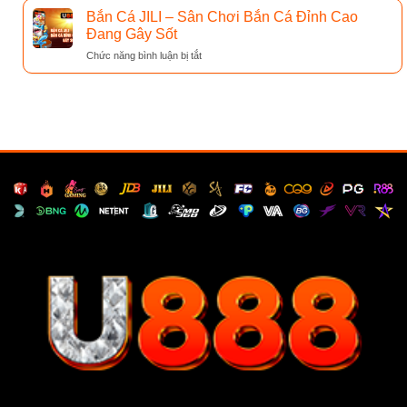
Không
Xèng
Bắn Cá JILI – Sân Chơi Bắn Cá Đỉnh Cao
Thể
U888
Đang Gây Sốt
Bỏ
–
Qua
Khám
ở
Chức năng bình luận bị tắt
Trong
Phá
Bắn
2025
Thế
Cá
Giới
JILI
Đại
–
Dương
Sân
Kỳ
Chơi
Ảo
Bắn
Cá
Đỉnh
Cao
Đang
Gây
Sốt