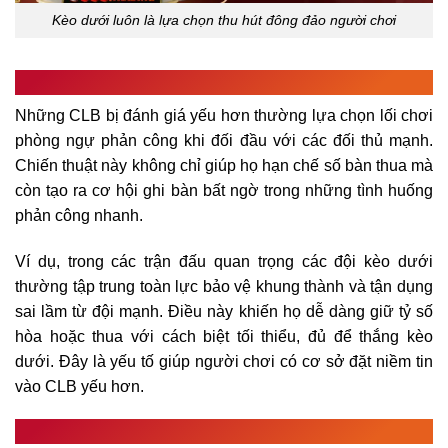
Kèo dưới luôn là lựa chọn thu hút đông đảo người chơi
Phòng ngự phản công tốt
Những CLB bị đánh giá yếu hơn thường lựa chọn lối chơi
phòng ngự phản công khi đối đầu với các đối thủ mạnh.
Chiến thuật này không chỉ giúp họ hạn chế số bàn thua mà
còn tạo ra cơ hội ghi bàn bất ngờ trong những tình huống
phản công nhanh.
Ví dụ, trong các trận đấu quan trọng các đội kèo dưới
thường tập trung toàn lực bảo vệ khung thành và tận dụng
sai lầm từ đội mạnh. Điều này khiến họ dễ dàng giữ tỷ số
hòa hoặc thua với cách biệt tối thiểu, đủ để thắng kèo
dưới. Đây là yếu tố giúp người chơi có cơ sở đặt niềm tin
vào CLB yếu hơn.
Áp lực đè nặng lên đội kèo trên