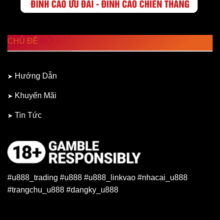
CHỦ ĐỀ NỔI BẬT
Hướng Dẫn
Khuyến Mãi
Tin Tức
#u888_trading #u888 #u888_linkvao #nhacai_u888
#trangchu_u888 #dangky_u888