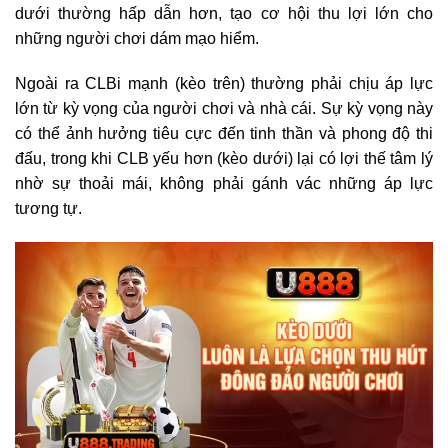
dưới thường hấp dẫn hơn, tạo cơ hội thu lợi lớn cho
những người chơi dám mạo hiểm.
Ngoài ra CLBi mạnh (kèo trên) thường phải chịu áp lực
lớn từ kỳ vọng của người chơi và nhà cái. Sự kỳ vọng này
có thể ảnh hưởng tiêu cực đến tinh thần và phong độ thi
đấu, trong khi CLB yếu hơn (kèo dưới) lại có lợi thế tâm lý
nhờ sự thoải mái, không phải gánh vác những áp lực
tương tự.