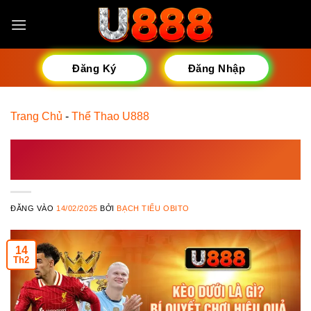
Bỏ
qua
nội
dung
Đăng Ký
Đăng Nhập
Trang Chủ
-
Thể Thao U888
Kèo Dưới Là Gì? Bí Quyết Chơi Hiệu Quả
Dành Cho Người Mới
ĐĂNG VÀO
14/02/2025
BỞI
BẠCH TIỂU OBITO
14
Th2