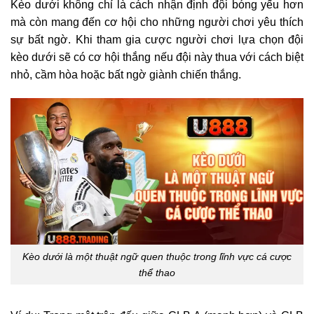
Kèo dưới không chỉ là cách nhận định đội bóng yếu hơn
mà còn mang đến cơ hội cho những người chơi yêu thích
sự bất ngờ. Khi tham gia cược người chơi lựa chọn đội
kèo dưới sẽ có cơ hội thắng nếu đội này thua với cách biệt
nhỏ, cầm hòa hoặc bất ngờ giành chiến thắng.
Kèo dưới là một thuật ngữ quen thuộc trong lĩnh vực cá cược
thể thao