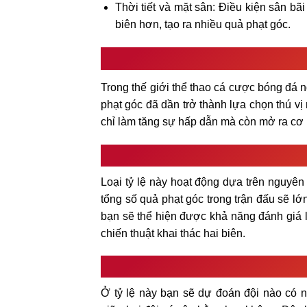
Thời tiết và mặt sân: Điều kiện sân bãi
biên hơn, tạo ra nhiều quả phạt góc.
Khám phá các loại kèo phạ
Trong thế giới thể thao cá cược bóng đá 
phạt góc đã dần trở thành lựa chọn thú v
chỉ làm tăng sự hấp dẫn mà còn mở ra cơ 
Tài xỉu phạt góc
Loại tỷ lệ này hoạt động dựa trên nguyên
tổng số quả phạt góc trong trận đấu sẽ l
bạn sẽ thể hiện được khả năng đánh giá l
chiến thuật khai thác hai biên.
Kèo 1X2 phạt góc
Ở tỷ lệ này bạn sẽ dự đoán đội nào có n