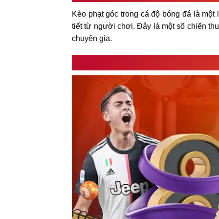
Kèo phạt góc trong cá độ bóng đá là một 
tiết từ người chơi. Đây là một số chiến t
chuyên gia.
Nghiên cứu thông tin đội bóng và 