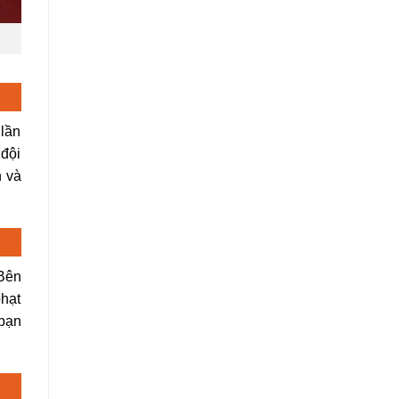
 lần
 đội
n và
 Bên
phạt
 bạn