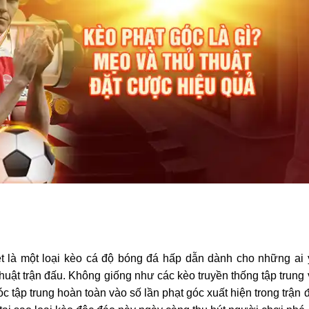
t là một loại kèo cá độ bóng đá hấp dẫn dành cho những ai
thuật trận đấu. Không giống như các kèo truyền thống tập trung
c tập trung hoàn toàn vào số lần phạt góc xuất hiện trong trận 