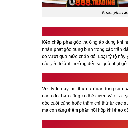
Khám phá các 
Kèo chấp phạt góc
Kèo chấp phạt góc thường áp dụng khi ha
nhận phạt góc trung bình trong các trận 
sẽ vượt qua mức chấp đó. Loại tỷ lệ này 
các yếu tố ảnh hưởng đến số quả phạt góc
Kèo chẵn lẻ phạt góc
Với tỷ lệ này bet thủ dự đoán tổng số qu
cạnh đó, bạn cũng có thể cược vào các yế
góc cuối cùng hoặc thậm chí thứ tự các qu
mà còn tăng thêm phần hồi hộp khi theo dõ
Mẹo chơi kèo phạt góc dà