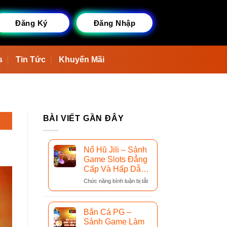
Đăng Ký
Đăng Nhập
s
Tin Tức
Khuyến Mãi
BÀI VIẾT GẦN ĐÂY
Nổ Hũ Jili – Sảnh
Game Slots Đẳng
Cấp Và Hấp Dẫn
Tại U888
ở
Chức năng bình luận bị tắt
Nổ
Hũ
Jili
Bắn Cá PG –
–
Sảnh Game Làm
Sảnh