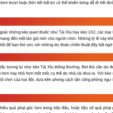
 trơn trượt hoặc thời tiết bất lợi có thể khiến bóng dễ đi hết đ
t góc phổ biến nhất hiện nay
ngoài những kèo quen thuộc như Tài Xỉu hay kèo 1X2, các loại
ị mang đến một làn gió mới cho người chơi. Những tỷ lệ này k
hội để bạn thử sức với những dự đoán chiến thuật đầy bất ngờ
 tắc tương tự như kèo Tài Xỉu thông thường. Bet thủ cần dự 
ớn hơn hay nhỏ hơn một mốc cụ thể do nhà cái đưa ra. Với kèo
ối chơi của hai đội, dựa trên phong cách tấn công phòng ngự
hiều quả phạt góc hơn trong trận đấu, hoặc liệu số quả phạt