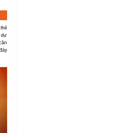
JILI
Dương
–
Kỳ
Sân
Ảo
Chơi
Bắn
Cá
 thẻ
Đỉnh
c dự
Cao
Đang
 cần
Gây
 đáy
Sốt