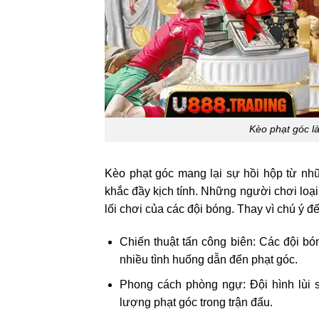
Kèo phạt góc l
Kèo phạt góc mang lại sự hồi hộp từ nh
khắc đầy kịch tính. Những người chơi loạ
lối chơi của các đội bóng. Thay vì chú ý đế
Chiến thuật tấn công biên: Các đội bó
nhiều tình huống dẫn đến phạt góc.
Phong cách phòng ngự: Đội hình lùi 
lượng phạt góc trong trận đấu.