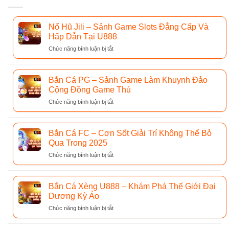
Nổ Hũ Jili – Sảnh Game Slots Đẳng Cấp Và
Hấp Dẫn Tại U888
ở
Chức năng bình luận bị tắt
Nổ
Hũ
Jili
Bắn Cá PG – Sảnh Game Làm Khuynh Đảo
–
Cộng Đồng Game Thủ
Sảnh
Game
ở
Chức năng bình luận bị tắt
Slots
Bắn
Đẳng
Cá
Cấp
PG
Bắn Cá FC – Cơn Sốt Giải Trí Không Thể Bỏ
Và
–
Qua Trong 2025
Hấp
Sảnh
Dẫn
Game
ở
Chức năng bình luận bị tắt
Tại
Làm
Bắn
U888
Khuynh
Cá
Đảo
FC
Bắn Cá Xèng U888 – Khám Phá Thế Giới Đại
Cộng
–
Dương Kỳ Ảo
Đồng
Cơn
Game
Sốt
ở
Chức năng bình luận bị tắt
Thủ
Giải
Bắn
Trí
Cá