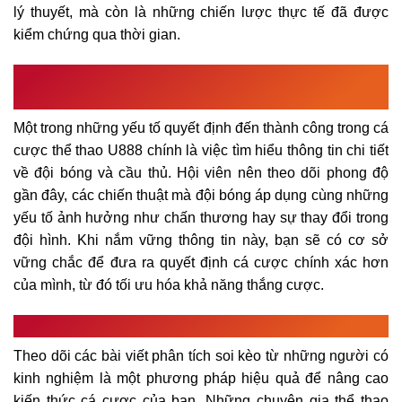
lý thuyết, mà còn là những chiến lược thực tế đã được
kiểm chứng qua thời gian.
Nghiên cứu kỹ lưỡng về đội bóng và cầu thủ trước khi bạn
tham gia
Một trong những yếu tố quyết định đến thành công trong cá
cược thể thao U888 chính là việc tìm hiểu thông tin chi tiết
về đội bóng và cầu thủ. Hội viên nên theo dõi phong độ
gần đây, các chiến thuật mà đội bóng áp dụng cùng những
yếu tố ảnh hưởng như chấn thương hay sự thay đổi trong
đội hình. Khi nắm vững thông tin này, bạn sẽ có cơ sở
vững chắc để đưa ra quyết định cá cược chính xác hơn
của mình, từ đó tối ưu hóa khả năng thắng cược.
Học hỏi từ các phân tích soi kèo của chuyên gia lành nghề
Theo dõi các bài viết phân tích soi kèo từ những người có
kinh nghiệm là một phương pháp hiệu quả để nâng cao
kiến thức cá cược của bạn. Những chuyên gia thể thao